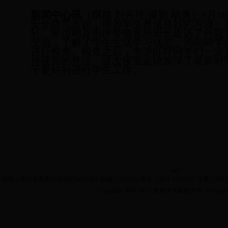
新闻中心讯
（撰稿 刘卉玲
/摄影 胡勇）
9月
1
安全防范意识，培养学生养成良好的习惯，
轩、朱贞翊及韦伊带领各班班长走访了外院
交流，了解了学生生活学习状态，询问同学
进行检查。检查之后，韦伊叮咛同学们一定
持寝室的整洁。这次寝室走访加深了老师对
于更好的进行学生工作。
地址：贵州省贵阳市花溪区bet55365 邮编：550025 电话：0851-8292035 传真：0851-8
Copyright 2009-2013 贵州大学版权所有 All rights 