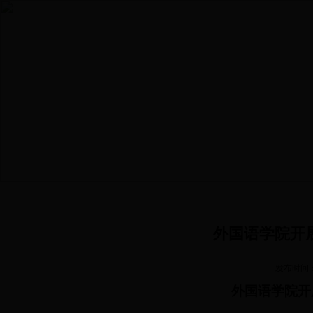
首页
学院概况
本科生培养
研究生培养
党建
外国语学院开
发布时间
外国语学院开