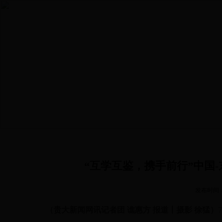
首页
学院概况
本科生培养
研究生培养
党建
“互学互鉴，携手前行”中国
发布时间
（贵大新闻网讯
记者团 谯惠方 报道丨摄影 徐猛
）
7