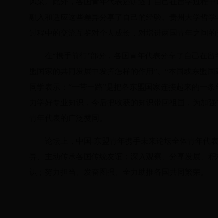
风采。此外，各国青年代表还讲述了自己在留学过程中
融入和适应这些差异分享了自己的经验。贵州大学哲学
过程中的交流互鉴对个人成长，对增进两国青年之间的
在
“
携手前行
”
部分，各国青年代表分享了自己在留
盟国家的共同发展中发挥怎样的作用
”
、
“
本国或东盟国
同学表示：
“
一带一路
”
是把各东盟国家连接起来的一条
力学好专业知识，今后把收获的知识带回祖国，为加强
青年代表的广泛赞同。
论坛上，中国
-
东盟青年携手未来论坛全体青年代
异、主动传承各国传统友谊；深入观察、分享发展、积
识；努力担当、发奋图强、全力助推各国共同繁荣。