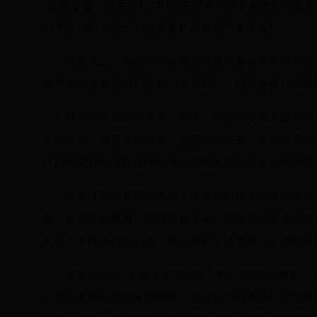
“互学互鉴，携手前行”中国
-
东盟青年携手未来论坛在贵
与中国
14
所高校的
44
位师生代表参加了本次论坛。
开幕式上，国家留学基金管理委员会秘书长刘京辉
贵州大学党委副书记骆长江出席论坛。我校总会计师谢
刘京辉在致辞中表示，学生、学者的交流互鉴及系
坛的举办，既要总结过去，也要展望未来，希望在座的
讨如何更好地为促进中国与东盟国家间的发展贡献力量
骆长江致欢迎辞时表示，本次论坛作为第十届中国
化、展示民族魅力、碰撞思想火花、缔结真诚友谊的舞
各位青年代表打开心扉，深入交往，携手前行，推动中
本次论坛分
“
互学互鉴
”
和
“
携手前行
”
两部分展开讨
青年学生所表演的民族舞蹈。参演青年代表通过介绍舞