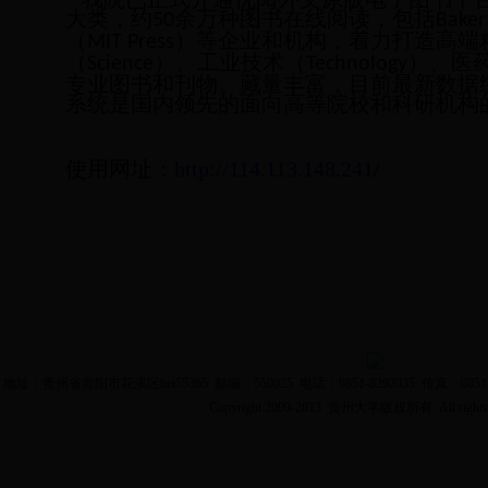
大类，约
余万种图书在线阅读，
包括
50
Baker
（
）等企业和机构，着力打造高端
MIT Press
（
）、工业技术（
）、医
Science
Technology
专业图书和刊物。藏量丰富，目前最新数据
系统是国内领先的面向高等院校和科研机构
使用网址：
http://114.113.148.241
/
地址：贵州省贵阳市花溪区bet55365 邮编：550025 电话：0851-8292035 传真：0851-8
Copyright 2009-2013 贵州大学版权所有 All rights 