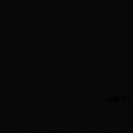
首页
学院概况
本科生培养
研究生培养
党建
优阅外文
发布时间
我院
已
正式
开通
优阅外文原版电子图书平台